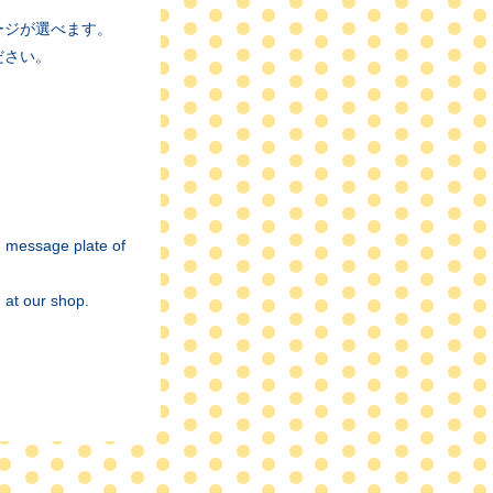
ージが選べます。
ださい。
）
d message plate of
 at our shop.