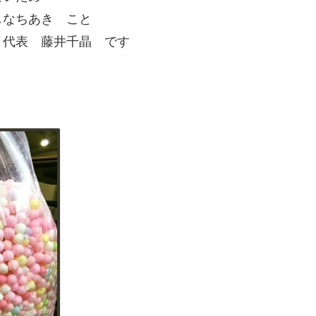
しなちあき こと
 代表 藤井千晶 です