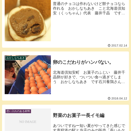
普通のチョコは作れないけど餅チョコなら
作れる おかしなちあき こと北海道倶知
安（くっちゃん）代表 藤井千晶 です今
日はバレンタイン、駆け込みおっけ！お菓
子のふじいににはトリュフとか、通常あり
そうなチョコが無いそれは得意なところに
任せてふじい...
2017.02.14
おかしなちあき
卵のこだわりがハンパない。
北海道倶知安町 お菓子のふじい 藤井千
晶卵が好きで、ついつい食べ過ぎてしま
う おかしなちあき です石川養鶏さんと
の出会い私が実家に戻ってきた２００６年
戻ってきて最初にやったことは生産者の人
たちと会うことその時に出会ったのは石川
2016.04.12
さんご兄弟で養...
思い入れのある材料
野菜のお菓子ー長イモ編
あついですねー短い夏がやってきた感じで
す真狩道の駅と当店のみの販売「長いもケ