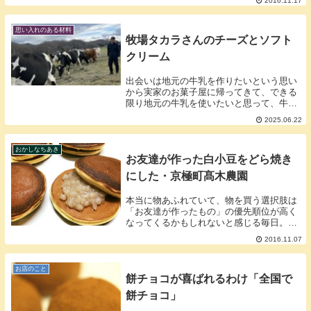
2016.11.17
ん）お菓子のふじい 藤井千晶 です食感
重視の「チョコ...
思い入れのある材料
牧場タカラさんのチーズとソフト
クリーム
出会いは地元の牛乳を作りたいという思い
から実家のお菓子屋に帰ってきて、できる
限り地元の牛乳を使いたいと思って、牛乳
を探していたところ、瓶詰めの牛乳を一番
2025.06.22
近くで販売してたのが牧場タカラさんの牛
乳でした。生乳を作ってる場所は多くあっ
ても、衛生の...
おかしなちあき
お友達が作った白小豆をどら焼き
にした・京極町髙木農園
本当に物あふれていて、物を買う選択肢は
「お友達が作ったもの」の優先順位が高く
なってくるかもしれないと感じる毎日。北
海道倶知安（くっちゃん）お菓子のふじ
2016.11.07
い 藤井千晶生産者の顔が見える は も
しかしたらもう古くって生産者が今何をし
てるのかが見え...
お店のこと
餅チョコが喜ばれるわけ「全国で
餅チョコ」