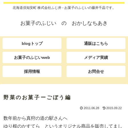
北海道倶知安町 株式会社ふじ井 - お菓子のふじいの藤井千晶です。
お菓子のふじい の おかしなちあき
blogトップ
通販はこちら
お菓子のふじいweb
メディア実績
採用情報
お問合せ
野菜のお菓子ーごぼう編
2011.06.28
2015.09.22
数年前から真狩の道の駅さんへ
ゆり根のかすてら というオリジナル商品を販売してまし