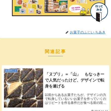
お菓子のふじい ちあき
関連記事
お店のこと
「ヌプリ」＝「山」 もなっきー
で人気だったけど、デザインで転
身を遂げる
以前からあるお菓子たちが、デザインの力
で転身しているいいお菓子を作っていくの
はリピートを作る条件だが食べる前の段階
はデザイン力が勝負どころだと思うおかし
なちあき こと北海道倶知安（くっちゃ