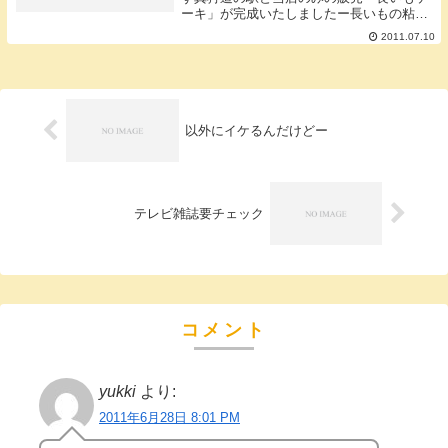
ーキ」が完成いたしましたー長いもの粘り
気を利用して卵も乳製品も入っていない醤
2011.07.10
油風味にゴマが香ばしい北海道の小麦粉を
使って少しもっちりした洋菓子というより
は和菓子に近...
以外にイケるんだけどー
テレビ雑誌要チェック
コメント
yukki
より:
2011年6月28日 8:01 PM