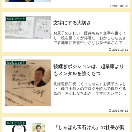
2016.02.28
おかしなちあき
文字にする大切さ
お菓子のふじい 藤井ちあき文字を書くよ
り、絵を描く方が得意な おかしなちあき
です地道に改善中小さなお菓子屋さんです
が複数人が働くようになってくるとちょっ
2015.10.31
とづつ「ズレ」が発生その「ズレ」はスト
レスなってきたりすることも多々。「何度
言ってもわか...
おかしなちあき
後継ぎポジションは、起業家より
もメンタルを強くもつ
北海道倶知安（くっちゃん）お菓子のふじ
い 藤井千晶人のブログを読んで俄然やる
気の おかしなちあき です缶カンマンの
ブログに触発缶マンのブログがあまりに良
くてブログに書くことにした今まで通りに
やるなんて、今生きて自分が仕事してる意
2016.05.12
味ないって僕...
おかしなちあき
「しゃぼん玉石けん」の社長が倶