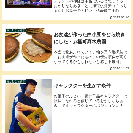
チャンスの神様は本当にいると思ってる、
おかしなちあきこと北海道倶知安（くっち
ゃん）お菓子のふじい 代表藤井千晶 で
す取材はある日突然に５月の某日、テレビ
2017.07.10
突撃取材で安田顕さんきたーー今迄で1番
テンションが上がった有名人一緒に顔ハメ
とって新しい...
おかしなちあき
お友達が作った白小豆をどら焼き
にした・京極町髙木農園
本当に物あふれていて、物を買う選択肢は
「お友達が作ったもの」の優先順位が高く
なってくるかもしれないと感じる毎日。北
海道倶知安（くっちゃん）お菓子のふじ
2016.11.07
い 藤井千晶生産者の顔が見える は も
しかしたらもう古くって生産者が今何をし
てるのかが見え...
おかしなちあき
キャラクターを生かす条件
お菓子のふじい 藤井千晶キャラクターは
社員になれると信じているおかしなちあ
き ですキャラクターのボジションは？お
菓子のふじいにはこの子商業界の表紙にも
なったオーブンちゃんとソフト君ソフ子こ
の3人最近よく聞かれることがあります
「うちもキャラク...