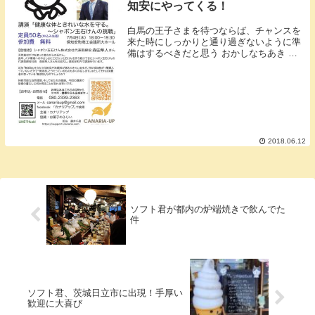
知安にやってくる！
白馬の王子さまを待つならば、チャンスを
来た時にしっかりと通り過ぎないように準
備はするべきだと思う おかしなちあき こ
と北海道倶知安（くっちゃん）お菓子のふ
じい 代表 兼 カナリアップ発起人藤井千晶
です会社の理念と、行動の一致の”シャボン
玉石...
2018.06.12
ソフト君が都内の炉端焼きで飲んでた
件
ソフト君、茨城日立市に出現！手厚い
歓迎に大喜び