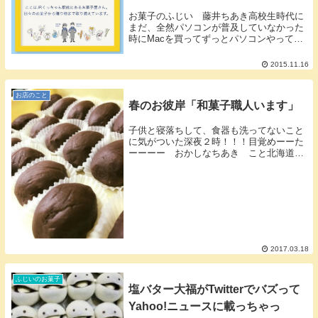
お菓子のふじい 藤井ちあき高校生時代に
まだ、全然パソコンが普及していなかった
時にMacを買ってずっとパソコンやってて
勉強をしてなかった おかしなふじい で
すwebリニューアル！ちょーかわいいペー
2015.11.16
ジができたよ詳しくはこちらに実はこのサ
イトを作...
お店のこと
春のお彼岸「和菓子職人います」
子供と寝落ちして、食器も洗ってないこと
に気がついた深夜２時！！！目覚めーーた
ーーーー おかしなちあき こと北海道倶
知安（くっちゃん）お菓子のふじい 代
表 藤井千晶 です春の彼岸お彼岸といえ
ば春と秋に出るおはぎ和菓子職人「たかよ
し」が作ってい...
2017.03.18
ふじいのお菓子
塩バター大福がTwitterでバズって
Yahoo!ニュースに載っちゃっ