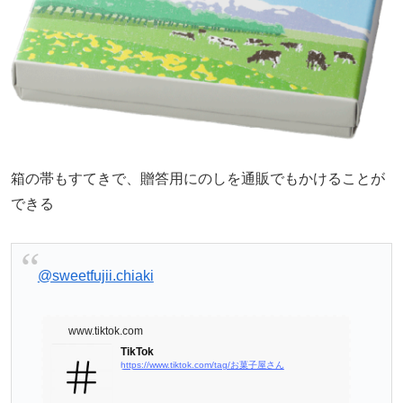
箱の帯もすてきで、贈答用にのしを通販でもかけることが
できる
@sweetfujii.chiaki
www.tiktok.com
TikTok
https://www.tiktok.com/tag/お菓子屋さん