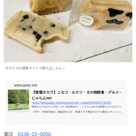
牛モナカの通販サイトで購入はこちら！
www.jalan.net
【牧場タカラ】ニセコ・ルスツ・その他軽食・グルメ -
じゃらんnet
https://www.jalan.net/gourmet/grm_guide000000173425/
牧場タカラの口コミ評点：4.1（5点満点中）。じゃらんnetでは牧場タカラの口コミ
（37件）や投稿写真をご確認頂けます。牧場タカラ周辺のホテル/観光スポット/ご当
地グルメ/イベント情報も充実。
電話
0136−22−0050