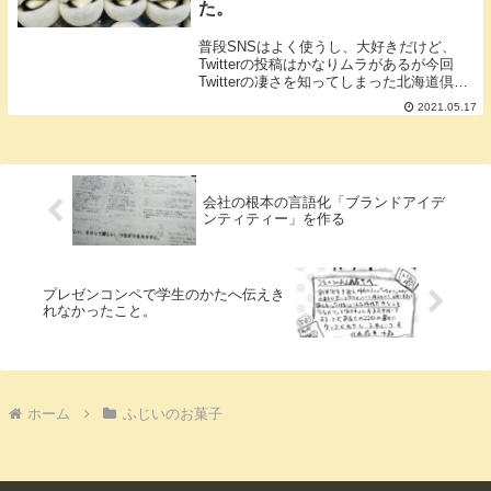
た。
普段SNSはよく使うし、大好きだけど、
Twitterの投稿はかなりムラがあるが今回
Twitterの凄さを知ってしまった北海道倶知
安（くっちゃん）株式会社ふじ井 お菓子
2021.05.17
のふじい 代表藤井千晶 ですTwitterとカ
ワイイの威力2月ごろに苺大福...
会社の根本の言語化「ブランドアイデ
ンティティー」を作る
プレゼンコンペで学生のかたへ伝えき
れなかったこと。
ホーム
ふじいのお菓子