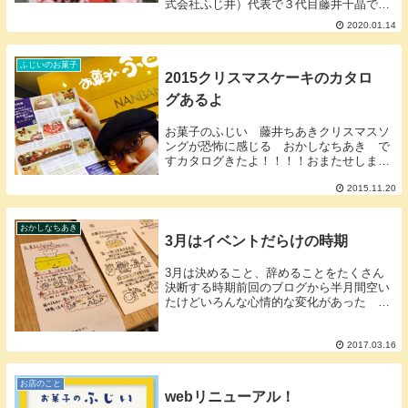
式会社ふじ井）代表で３代目藤井千晶で
す。途中進学や就職で札幌・東京・千歳と
2020.01.14
転々としたけど、生まれも育ちも倶知安町
北海道の赤飯は不思議赤飯といえば北海道
以外の地域...
ふじいのお菓子
2015クリスマスケーキのカタロ
グあるよ
お菓子のふじい 藤井ちあきクリスマスソ
ングが恐怖に感じる おかしなちあき で
すカタログきたよ！！！！おまたせしまし
たカタログ配布and予約開始です！！内容
はこんな感じ↓飾りはサイズによって、都
2015.11.20
合に変更ありますんでご了承くださ
い！！！！！スポ...
おかしなちあき
3月はイベントだらけの時期
3月は決めること、辞めることをたくさん
決断する時期前回のブログから半月間空い
たけどいろんな心情的な変化があった お
かしなちあき こと北海道倶知安（くっち
ゃん）お菓子のふじい 代表 藤井千晶3
月はイベントだらけ３月は年間通しても最
2017.03.16
も忙しいそし...
お店のこと
webリニューアル！