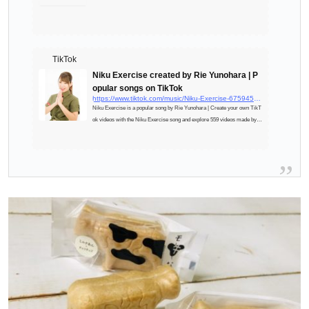
TikTok
Niku Exercise created by Rie Yunohara | P
opular songs on TikTok
https://www.tiktok.com/music/Niku-Exercise-6759452455668287493
Niku Exercise is a popular song by Rie Yunohara | Create your own TikT
ok videos with the Niku Exercise song and explore 559 videos made by n
ew and popular creators.