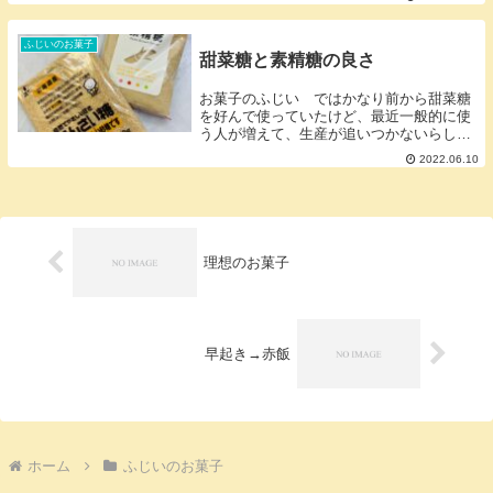
ふじいのお菓子
甜菜糖と素精糖の良さ
お菓子のふじい ではかなり前から甜菜糖
を好んで使っていたけど、最近一般的に使
う人が増えて、生産が追いつかないらし
く、業者さんから仕入れ数制限が、、、な
2022.06.10
ので一部を素精糖に変更中。素精糖はサト
ウキビ由来なので黒糖っぽい味で後味がの
こり甜菜糖は甜...
理想のお菓子
早起き→赤飯
ホーム
ふじいのお菓子