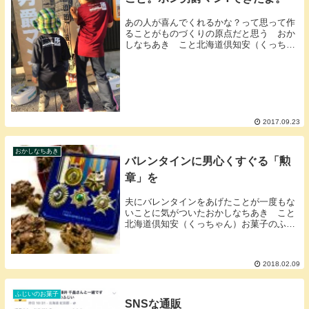
あの人が喜んでくれるかな？って思って作
ることがものづくりの原点だと思う おか
しなちあき こと北海道倶知安（くっちゃ
ん）お菓子のふじい 代表 藤井千晶ポン
男爵マンTは誰のため？先日の＃ポン男爵
マン誕生ブログ→こちらそもそもポン男爵
マンは、なぜ...
2017.09.23
おかしなちあき
バレンタインに男心くすぐる「勲
章」を
夫にバレンタインをあげたことが一度もな
いことに気がついたおかしなちあき こと
北海道倶知安（くっちゃん）お菓子のふじ
い 藤井千晶 です男子も女子も萌える缶
缶会社を経営するお友達の清水さんのイン
スタの缶を見たときに一発で魅了された
2018.02.09
「絶対に糖質オ...
ふじいのお菓子
SNSな通販