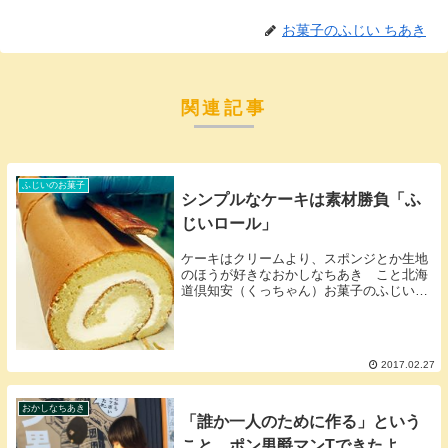
お菓子のふじい ちあき
関連記事
ふじいのお菓子
シンプルなケーキは素材勝負「ふ
じいロール」
ケーキはクリームより、スポンジとか生地
のほうが好きなおかしなちあき こと北海
道倶知安（くっちゃん）お菓子のふじい
藤井千晶 です仕事の始まりは、このスポ
ンジから毎朝大体６時半頃から仕事を開始
するのだけどまず最初は「ふじいロールの
生地」から生...
2017.02.27
おかしなちあき
「誰か一人のために作る」という
こと。ポン男爵マンTできたよ。