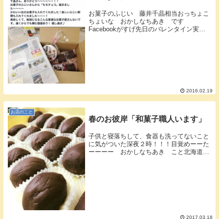
お菓子のふじい 藤井千晶相当おっちょこ
ちょいな おかしなちあき です
Facebookがすげ先日のバレンタイン実は
事前に餅チョコをネットショップで通販す
るつもりでいたのを忘れた！！それを
Facebookに書いてみたところ直接通販依
頼が１０件ほ...
2016.02.19
お店のこと
春のお彼岸「和菓子職人います」
子供と寝落ちして、食器も洗ってないこと
に気がついた深夜２時！！！目覚めーーた
ーーーー おかしなちあき こと北海道倶
知安（くっちゃん）お菓子のふじい 代
表 藤井千晶 です春の彼岸お彼岸といえ
ば春と秋に出るおはぎ和菓子職人「たかよ
し」が作ってい...
2017.03.18