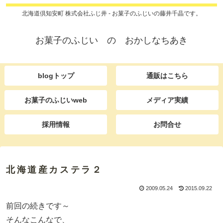
北海道倶知安町 株式会社ふじ井 - お菓子のふじいの藤井千晶です。
お菓子のふじい の おかしなちあき
blogトップ
通販はこちら
お菓子のふじいweb
メディア実績
採用情報
お問合せ
北海道産カステラ２
2009.05.24
2015.09.22
前回の続きです～
そんなこんなで、