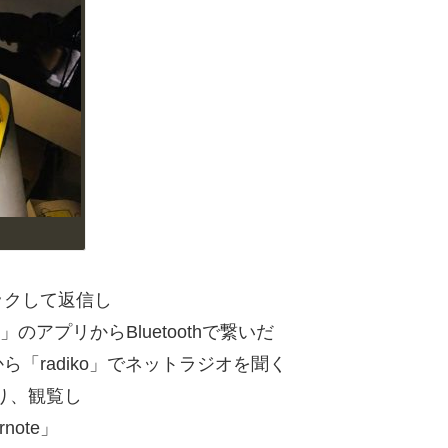
ックして返信し
のアプリからBluetoothで繋いだ
「radiko」でネットラジオを聞く
作り、観覧し
ote」