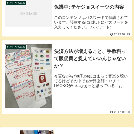
おかしなちあき
保護中: テケジョスイーツの内容
このコンテンツはパスワードで保護されて
います。閲覧するには以下にパスワードを
入力してください。 パスワード:
2023.07.19
おかしなちあき
決済方法が増えること、手数料っ
て販促費と捉えていいんじゃない
か？
今更ながらYouTubeにはまって音楽を聴い
てるけどその中でも米津玄師・ハチ・
DAOKOがいいなぁっと思っている おか
しなちあき こと北海道倶知安（くっちゃ
ん）お菓子のふじい 代表 藤井千晶決済
手数料ケチってる場合じゃないこんな書き
方を見て...
2017.08.20