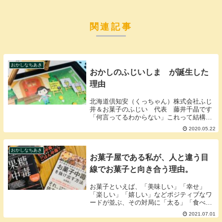
関連記事
おかしなちあき
おかしのふじいしま が誕生した
理由
北海道倶知安（くっちゃん）株式会社ふじ
井＆お菓子のふじい 代表 藤井千晶です
「何言ってるわからない」これって結構、
私が話してると、人から言われる言葉。頭
2020.05.22
の中にあるもの伝える時、特にそれがカタ
チになっていない時、言語化が物凄い下手
考えても余計...
おかしなちあき
お菓子屋である私が、人と違う目
線でお菓子と向き合う理由。
お菓子といえば、「美味しい」「幸せ」
「楽しい」「嬉しい」などポジティブなワ
ードが並ぶ、その対局に「太る」「食べす
ぎ」「糖尿」「体に良くない」というネガ
2021.07.01
ティブなワードも並ぶ。私自身、仕事柄