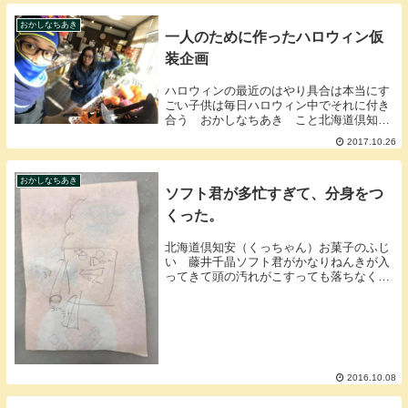
試食が続くともともと太りやすい体質で、
あっという間に...
おかしなちあき
一人のために作ったハロウィン仮
装企画
ハロウィンの最近のはやり具合は本当にす
ごい子供は毎日ハロウィン中でそれに付き
合う おかしなちあき こと北海道倶知安
（くっちゃん）お菓子のふじい 代表 藤
2017.10.26
井千晶 ですあるお客様からメッセージが
来るいつも来てくれる、バイカーの常連さ
ん達この格好...
おかしなちあき
ソフト君が多忙すぎて、分身をつ
くった。
北海道倶知安（くっちゃん）お菓子のふじ
い 藤井千晶ソフト君がかなりねんきが入
ってきて頭の汚れがこすっても落ちなくな
ってきたのがちょっと気になっていた お
かしなちあき ですソフト君は以外と簡単
に誕生するソフト君があまりに出張行くも
んで店頭にい...
2016.10.08