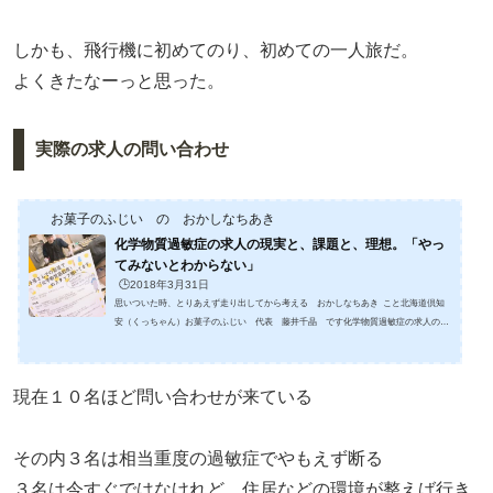
しかも、飛行機に初めてのり、初めての一人旅だ。
よくきたなーっと思った。
実際の求人の問い合わせ
お菓子のふじい の おかしなちあき
化学物質過敏症の求人の現実と、課題と、理想。「やっ
てみないとわからない」
🕒️2018年3月31日
思いついた時、とりあえず走り出してから考える おかしなちあき こと北海道倶知
安（くっちゃん）お菓子のふじい 代表 藤井千晶 です化学物質過敏症の求人の現
実先日、書いたタカヨシの化学物質過敏症の記事あれはあれで、結構な反響があっ
て、電話が数本、メッセージが１０件以上コメントやシェア、リツイート・・・・び
っくりhttps://sweets-fujii.com/blog/2018/02/post-3570/感謝のコメントから始まり、障害
現在１０名ほど問い合わせが来ている
者手帳の取得情報、過敏症の情報色々な情報が集まった、本やネットで観覧するよ
り、もっとリアルな現状たちが。タカヨ...
その内３名は相当重度の過敏症でやもえず断る
３名は今すぐではなけれど、住居などの環境が整えば行き