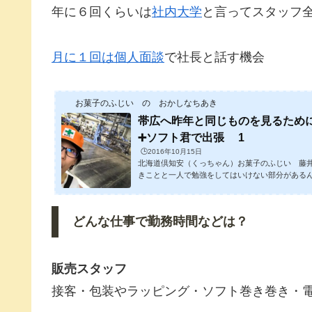
年に６回くらいは
社内大学
と言ってスタッフ
月に１回は個人面談
で社長と話す機会
お菓子のふじい の おかしなちあき
帯広へ昨年と同じものを見るため
➕ソフト君で出張 1
🕒️2016年10月15日
北海道倶知安（くっちゃん）お菓子のふじい 藤
きことと一人で勉強をしてはいけない部分がある
かしなちあき です帯広まで出張に行ってきた北
が大変 帯広とおいいいい！！！帯広までは車で４
かかるらしい）移動時間だけで見たら、下手する
どんな仕事で勤務時間などは？
と思う今回は東京の経営塾の仲間が東京・埼玉・
町にある、同じ塾に通うレジェンド「ご馳走やゆ
取り組みを見に、昨年に続き２年連続...
販売スタッフ
接客・包装やラッピング・ソフト巻き巻き・