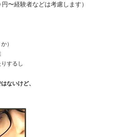
０円〜経験者などは考慮します）
とか）
業
たりするし
ではないけど、
。