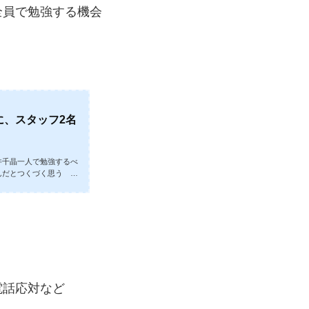
全員で勉強する機会
に、スタッフ2名
井千晶一人で勉強するべ
んだとつくづく思う お
海道は広くなかなか移動
時間越え（歩いたら二日
と東京の方が近いのでは
広島から集まり帯広池田
たか」さんの環境整備の
電話応対など